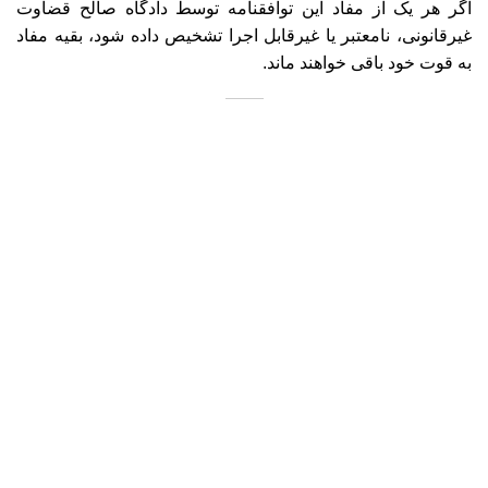
اگر هر یک از مفاد این توافقنامه توسط دادگاه صالح قضاوت
غیرقانونی، نامعتبر یا غیرقابل اجرا تشخیص داده شود، بقیه مفاد
به قوت خود باقی خواهند ماند.
درباره سیما کابل
شرکت سیما کابل رسانا اراک در حوزه تولید و عرضه انواع سیم و
کابل، در حال افتخارآفرینی برای کشور عزیزمان ایران است. این
گروه صنعتی به‌طور مداوم و با رعایت استانداردهای داخلی و
بین‌المللی به عنوان بهترین تولیدکننده انتخاب شده است. شما می
توانید برخی از این افتخارات و دستاورد ها در گالری تصاویر
مشاهده نمایید. همچنین می توانید جهت ارتباط و تماس با این
مجموعه از طریق روش های اعلام شده در بخش تماس با ما
اقدام نمایید.