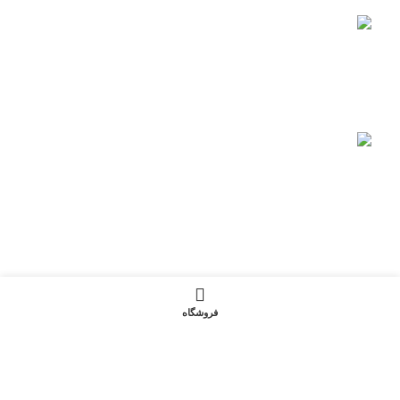
کابل مخابراتی خارج ساختمان- کد کابل A2Y (St)
2Y
کابل کواکسیال RG دارای استاندارد مرجع JIS C
3501
نماد اعتماد الکترونیک
© 2026
سیما کابل رسانا
. تمامی حقوق محفوظ است
فروشگاه